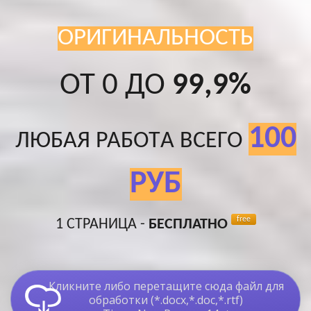
ОРИГИНАЛЬНОСТЬ
ОТ 0 ДО
99,9%
100
ЛЮБАЯ РАБОТA ВСЕГО
РУБ
free
1 СТРАНИЦА -
БЕСПЛАТНО
Кликните либо перетащите сюда файл для
обработки (*.docx,*.doc,*.rtf)