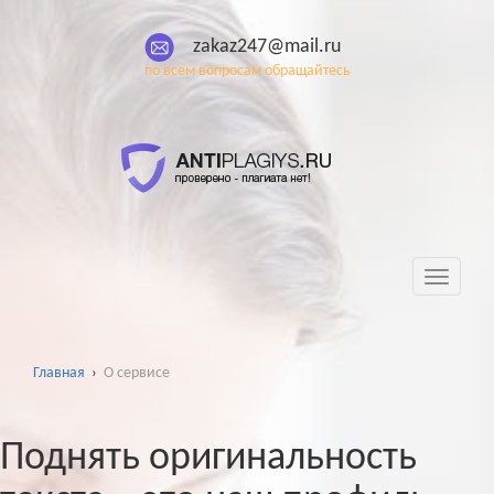
zakaz247@mail.ru
по всем вопросам обращайтесь
Toggle
navigati
Главная
›
О сервисе
Поднять оригинальность