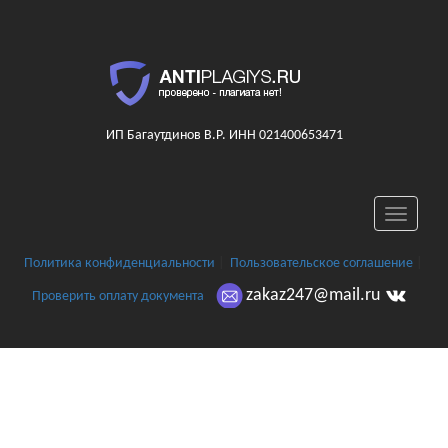
ИП Багаутдинов В.Р. ИНН 021400653471
Toggle
navigati
Политика конфиденциальности
|
Пользовательское соглашение
|
zakaz247@mail.ru
Проверить оплату документа